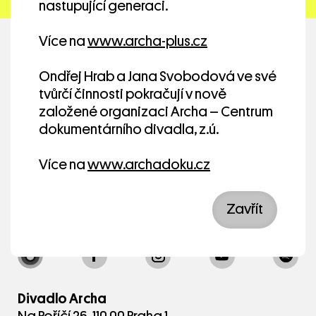
nastupující generaci.
Janáček, Štefan Titka
Scéna a projekce: Honza Bažant, Lukáš
Více na
www.archa-plus.cz
Kuchinka a Kateřina Bažantová
Kostýmy: Andrea Králová
Ondřej Hrab a Jana Svobodová ve své
Hudba a zvukový design: 6polnic - Ondřej
tvůrčí činnosti pokračují v nově
Dědeček
založené organizaci Archa – Centrum
Světelný design: Tomáš Morávek
dokumentárního divadla, z.ú.
Choreografie a pohybová spolupráce: Jan
Novák, Pavel Mašek
Více na
www.archadoku.cz
Hrají: Ondřej Bauer, Ondřej Cihlář, Jiří Havelka,
Tomina Jeřábek, Petr Prokop, Tomáš
Zavřít
Měcháček/Jiří Böhm, Markéta Frösslová,
Pavel Mašek/Jakub Gottwald, Zdeněk Pecha,
Petr Vaněk, Ján Sedal, Andrej Polák, Jan Novák
a Daniel Fajmon
Divadlo Archa
Délka představení: 95 min.