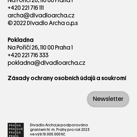
Na Poříčí 26, 110 00 Praha 1
Představení je v češtině.
+420 221 716 111
archa@divadloarcha.cz
Derniéry: 2. a 3. června 2016 v Divadle Archa
© 2022 Divadlo Archa o.p.s
Odkazy
Pokladna
Na Poříčí 26, 110 00 Praha 1
www.vosto5.cz
+420 221 716 333
Recenze - Taneční zóna, Markéta Faustová,
pokladna@divadloarcha.cz
20.10.2011
Recenze - Lidovky.cz, Jana Machalická,
Zásady ochrany osobních údajů a soukromí
21.10.2011
Newsletter
Divadlo Archa je podporováno
grantem hl. m. Prahy pro rok 2023
ve výši 19.000.000 Kč.