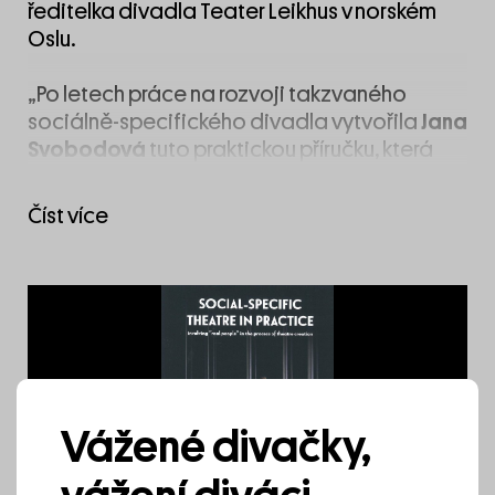
ředitelka divadla Teater Leikhus v norském
Oslu.
„Po letech práce na rozvoji takzvaného
sociálně-specifického divadla vytvořila
Jana
Svobodová
tuto praktickou příručku, která
popisuje její inovativní přístup a obsahuje
řadu nástrojů a technik, které používá. Nabízí
Číst více
jedinečný vhled do stále uznávanějšího a
důležitějšího způsobu tvorby
dokumentárního divadla, který je založen na
principu sdílené zkušenosti a využití kreativity
všech zúčastněných,“ napsal o příručce
Robert Palmer, mezinárodní kulturní expert a
bývalý ředitel Demokratické správy, kultury a
diverzity v Radě Evropy.
Vážené divačky,
více na →
https://janasvobodova.art/