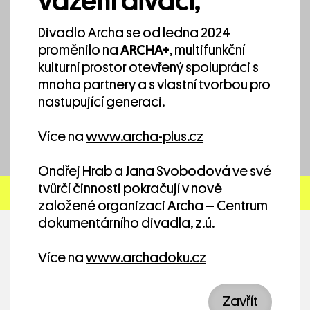
vážení diváci,
Divadlo Archa se od ledna 2024
Jana Svobodová – Social-specific
proměnilo na
ARCHA+
, multifunkční
Theatre in Practice
kulturní prostor otevřený spolupráci s
mnoha partnery a s vlastní tvorbou pro
nastupující generaci.
Více na
www.archa-plus.cz
Ondřej Hrab a Jana Svobodová ve své
tvůrčí činnosti pokračují v nově
založené organizaci Archa – Centrum
dokumentárního divadla, z.ú.
Více na
www.archadoku.cz
Working together for a green, competitive
and inclusive Europe
Zavřít