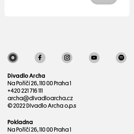
Podpořeno grantem z Islandu,
Lichtenštejnska a Norska v rámci Fondů EHP.
Divadlo Archa
Na Poříčí 26, 110 00 Praha 1
+420 221 716 111
archa@divadloarcha.cz
© 2022 Divadlo Archa o.p.s
Pokladna
Na Poříčí 26, 110 00 Praha 1