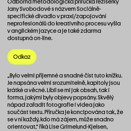
Odborná metodologická příručka režisérky
Jany Svobodové s názvem Sociálně-
specifické divadlo v praxi/zapojování
neprofesionálů do kreativního procesu vyšla
v anglickém jazyce a je také zdarma
dostupná on-line.
Odkaz
„Bylo velmi příjemné a snadné číst tuto knížku.
Je napsána velmi srozumitelně, kapitoly jsou
krátké a věcné. Líbil se mi jak obsah, tak i
forma, jakými byly objevy popsány. Skvělý
nápad zařadit fotografie i videa jako
součást textu. Příručka je koncipována tak, že
se v ní každý, kdo má zájem, může snadno
orientovat,“ říká Lise Grimelund-Kjelsen,