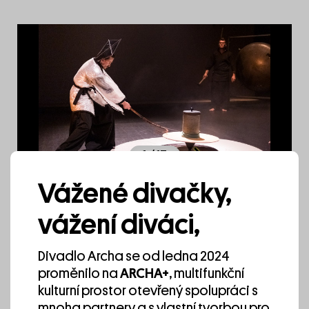
Plní přání.
Ministerstvo draků zasedá v pomalém
tempu.
Nádech a výdech.
Pomalu.
Jistě.
1
/ 13
Média
Vážené divačky,
Vzduch
vážení diváci,
Reportáž v pořadu Události v kultuře, Česká
televize, 11.7.2021
Divadlo Archa se od ledna 2024
proměnilo na
ARCHA+
, multifunkční
kulturní prostor otevřený spolupráci s
mnoha partnery a s vlastní tvorbou pro