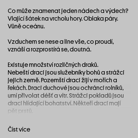
Co může znamenat jeden nádech a výdech?
Vlající šátek na vrcholu hory. Oblaka páry.
Vůně oceánu.
Vzduchem se nese a line vše, co proudí,
vznáší a rozprostírá se, doutná.
Existuje množství rozličných draků.
Nebeští draci jsou služebníky bohů a strážci
jejich země. Pozemští draci žijí v mořích a
řekách. Draci duchové jsou ochránci rolníků,
umí přivolat déšť a vítr. Strážci pokladů jsou
draci hlídající bohatství. Někteří draci mají
pět prstů.
Papírový drak je první vlaštovka štěstí, kopců
Číst více
a plání.