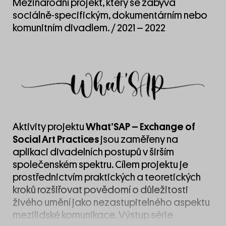
Mezinárodní projekt, který se zabývá
sociálně-specifickým, dokumentárním nebo
komunitním divadlem. / 2021 – 2022
Aktivity projektu
What’SAP – Exchange of
Social Art Practices
jsou zaměřeny na
aplikaci divadelních postupů v širším
společenském spektru. Cílem projektu je
prostřednictvím praktických a teoretických
kroků rozšiřovat povědomí o důležitosti
živého umění jako nezastupitelného aspektu
mezilidské komunikace. Výstup série