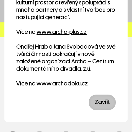
Výsledek tvorby bude uveden na
kulturní prostor otevřený spolupráci s
mezinárodním setkání v Budapešti a dále na
mnoha partnery a s vlastní tvorbou pro
různých místech v České republice.
nastupující generaci.
Partnerské organizace projektu
What’SAP –
Více na
www.archa-plus.cz
Exchange of Social Art Practices
:
Ondřej Hrab a Jana Svobodová ve své
Kulturanova
(Srbsko)
tvůrčí činnosti pokračují v nově
založené organizaci Archa – Centrum
Compagnie DK-BEL
(Francie)
dokumentárního divadla, z.ú.
ProProgressione
(Maďarsko)
Více na
www.archadoku.cz
Zavřít
Divadlo do škol!
What’SAP - Exchange of Social