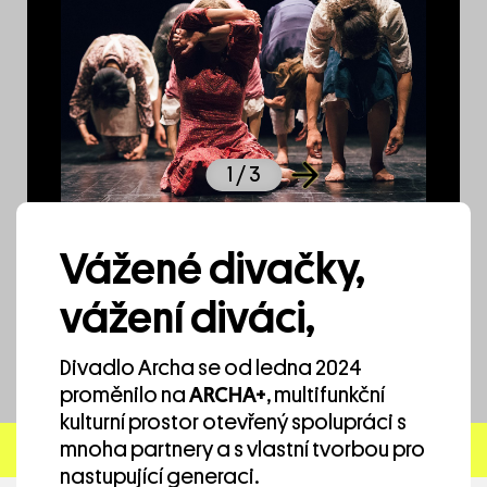
1
/ 3
Min Tanaka and co. — A Body
Vážené divačky,
vážení diváci,
Divadlo Archa se od ledna 2024
proměnilo na
ARCHA+
, multifunkční
kulturní prostor otevřený spolupráci s
mnoha partnery a s vlastní tvorbou pro
nastupující generaci.