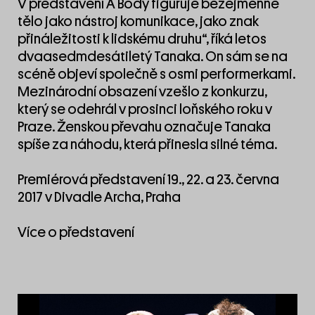
V představení A Body figuruje bezejmenné
tělo jako nástroj komunikace, jako znak
přináležitosti k lidskému druhu“, říká letos
dvaasedmdesátiletý Tanaka. On sám se na
scéně objeví společně s osmi performerkami.
Mezinárodní obsazení vzešlo z konkurzu,
který se odehrál v prosinci loňského roku v
Praze. Ženskou převahu označuje Tanaka
spíše za náhodu, která přinesla silné téma.
Premiérová představení 19., 22. a 23. června
2017 v Divadle Archa, Praha
Více o představení