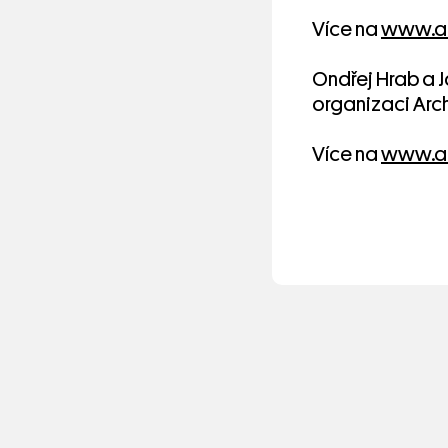
Více na
www.ar
Ondřej Hrab a J
organizaci Arc
Více na
www.ar