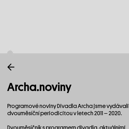
Archa.noviny
Programové noviny Divadla Archa jsme vydávali
dvouměsíční periodicitou v letech 2011 – 2020.
Dvouměsíčník s programem divadla, aktuálními