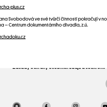
Divadlo Archa
Na Poříčí 26, 110 00 Praha 1
cha-plus.cz
+420 221 716 111
archa@divadloarcha.cz
ana Svobodová ve své tvůrčí činnosti pokračují v 
© 2022 Divadlo Archa o.p.s
ha – Centrum dokumentárního divadla, z.ú.
chadoku.cz
Pokladna
Na Poříčí 26, 110 00 Praha 1
+420 221 716 333
pokladna@divadloarcha.cz
Zásady ochrany osobních údajů a soukromí