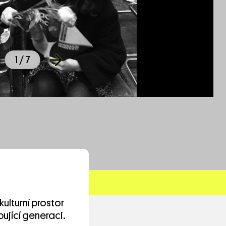
1
/ 7
 kulturní prostor
ující generaci.