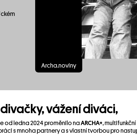
lickém
Archa.noviny
divačky, vážení diváci,
se od ledna 2024 proměnilo na
ARCHA+
, multifunkční
ráci s mnoha partnery a s vlastní tvorbou pro nastup