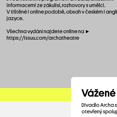
informacemi ze zákulisí, rozhovory s umělci.
V tištěné i online podobě, obsah v českém i ang
jazyce.
Všechna vydání najdete online na ►
https://issuu.com/archatheatre
Vážené 
Divadlo Archa 
otevřený spolup